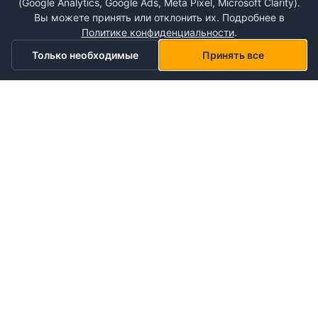
(Google Analytics, Google Ads, Meta Pixel, Microsoft Clarity).
Вы можете принять или отклонить их. Подробнее в
Политике конфиденциальности
.
Только необходимые
Принять все
Главная
Категории
Корзина
Мой список желаний
Профиль
О NePlace
О нас
Понедельник - Воскресенье
Мой аккаунт
09:00-19:00
Контакты
Storex World S.R.L.
Гарантия на товары
Правила и условия использования
Кишинёв, Альба-Юлия 198