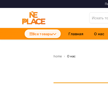
П
Главная
О нас
Accesorii Telefoane
Все товары
Incarcatoare Telefon
Cabluri si Date
home
›
О нас