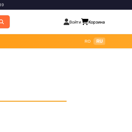
89
Войти
Корзина
|
RU
RO