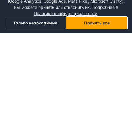
(Google Analytics, Google Ads, Meta Pixel, Microsoft Clarity).
Вы можете принять или отклонить их. Подробнее в
Политике конфиденциальности
.
Только необходимые
Принять все
Главная
Категории
Корзина
Мой список желаний
Профиль
О NePlace
О нас
Понедельник - Воскресенье
Мой аккаунт
09:00-19:00
Контакты
Storex World S.R.L.
Гарантия на товары
Правила и условия использования
Кишинёв, Альба-Юлия 198