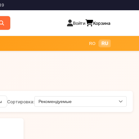
89
Войти
Корзина
|
RU
RO
Сортировка
:
ы