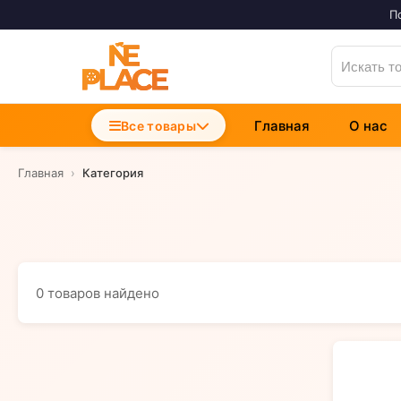
П
Главная
О нас
Accesorii Telefoane
Все товары
Incarcatoare Telefon
Cabluri si Date
Главная
›
Категория
0
товаров найдено