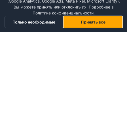
(Google Analytics, Google Ads, Meta Pixel, Microsoft Clarity).
Вы можете принять или отклонить их. Подробнее в
Политике конфиденциальности
.
Только необходимые
Принять все
Главная
Категории
Корзина
Мой список желаний
Профиль
О NePlace
О нас
Понедельник - Воскресенье
Мой аккаунт
09:00-19:00
Контакты
Storex World S.R.L.
Гарантия на товары
Правила и условия использования
Кишинёв, Альба-Юлия 198