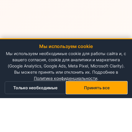
Мы используем cookie
Мы используем необходимые cookie для работы сайта и, с
вашего согласия, cookie для аналитики и маркетинга
(Google Analytics, Google Ads, Meta Pixel, Microsoft Clarity).
Вы можете принять или отклонить их. Подробнее в
Политике конфиденциальности
.
Только необходимые
Принять все
Главная
Категории
Корзина
Мой список желаний
Профиль
О NePlace
О нас
Понедельник - Воскресенье
Мой аккаунт
09:00-19:00
Контакты
Storex World S.R.L.
Гарантия на товары
Правила и условия использования
Кишинёв, Альба-Юлия 198
Политика конфиденциальности