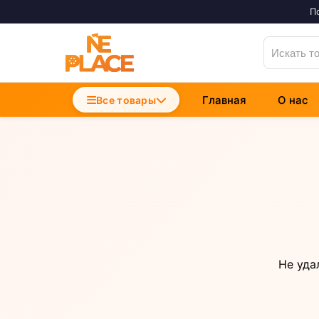
П
Главная
О нас
Accesorii Telefoane
Все товары
Incarcatoare Telefon
Cabluri si Date
Не уда