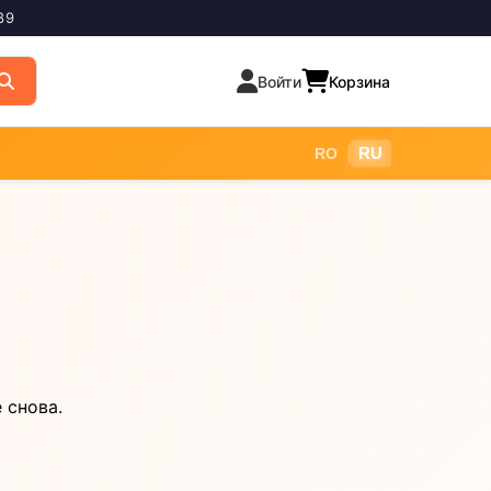
89
Войти
Корзина
|
RU
RO
 снова.