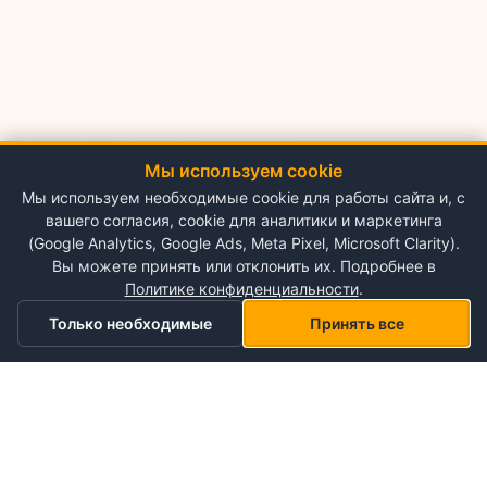
Мы используем cookie
Мы используем необходимые cookie для работы сайта и, с
вашего согласия, cookie для аналитики и маркетинга
(Google Analytics, Google Ads, Meta Pixel, Microsoft Clarity).
Вы можете принять или отклонить их. Подробнее в
Политике конфиденциальности
.
Только необходимые
Принять все
Главная
Категории
Корзина
Мой список желаний
Профиль
О NePlace
О нас
Понедельник - Воскресенье
Мой аккаунт
09:00-19:00
Контакты
Storex World S.R.L.
Гарантия на товары
Правила и условия использования
Кишинёв, Альба-Юлия 198
Политика конфиденциальности