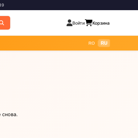
89
Войти
Корзина
|
RU
RO
 снова.