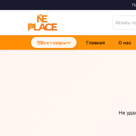
П
Главная
О нас
Accesorii Telefoane
Все товары
Incarcatoare Telefon
Cabluri si Date
Не уда