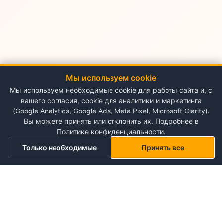
Мы используем cookie
Мы используем необходимые cookie для работы сайта и, с
вашего согласия, cookie для аналитики и маркетинга
(Google Analytics, Google Ads, Meta Pixel, Microsoft Clarity).
Вы можете принять или отклонить их. Подробнее в
Политике конфиденциальности
.
Только необходимые
Принять все
Главная
Категории
Корзина
Мой список желаний
Профиль
О NePlace
О нас
Понедельник - Воскресенье
Мой аккаунт
09:00-19:00
Контакты
Storex World S.R.L.
Гарантия на товары
Правила и условия использования
Кишинёв, Альба-Юлия 198
Политика конфиденциальности