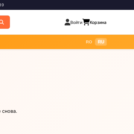
89
Войти
Корзина
|
RU
RO
 снова.