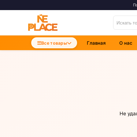
П
Главная
О нас
Accesorii Telefoane
Все товары
Incarcatoare Telefon
Cabluri si Date
Не уда