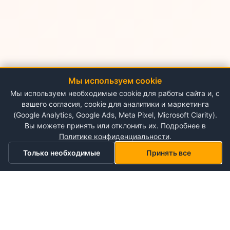
Мы используем cookie
Мы используем необходимые cookie для работы сайта и, с
вашего согласия, cookie для аналитики и маркетинга
(Google Analytics, Google Ads, Meta Pixel, Microsoft Clarity).
Вы можете принять или отклонить их. Подробнее в
Политике конфиденциальности
.
Только необходимые
Принять все
Главная
Категории
Корзина
Мой список желаний
Профиль
О NePlace
О нас
Понедельник - Воскресенье
Мой аккаунт
09:00-19:00
Контакты
Storex World S.R.L.
Гарантия на товары
Правила и условия использования
Кишинёв, Альба-Юлия 198
Политика конфиденциальности