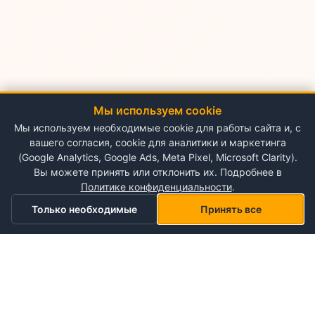
Мы используем cookie
Мы используем необходимые cookie для работы сайта и, с
вашего согласия, cookie для аналитики и маркетинга
(Google Analytics, Google Ads, Meta Pixel, Microsoft Clarity).
Вы можете принять или отклонить их. Подробнее в
Политике конфиденциальности
.
Только необходимые
Принять все
Главная
Категории
Корзина
Мой список желаний
Профиль
О NePlace
О нас
Понедельник - Воскресенье
Мой аккаунт
09:00-19:00
Контакты
Storex World S.R.L.
Гарантия на товары
Правила и условия использования
Кишинёв, Альба-Юлия 198
Политика конфиденциальности