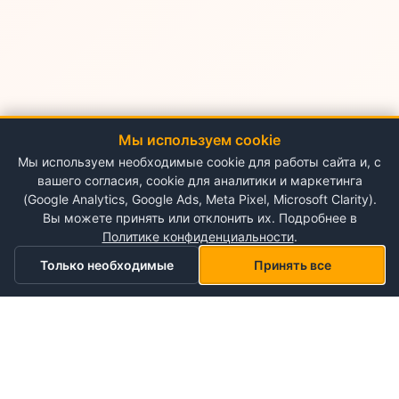
Мы используем cookie
Мы используем необходимые cookie для работы сайта и, с
вашего согласия, cookie для аналитики и маркетинга
(Google Analytics, Google Ads, Meta Pixel, Microsoft Clarity).
Вы можете принять или отклонить их. Подробнее в
Политике конфиденциальности
.
Только необходимые
Принять все
Главная
Категории
Корзина
Мой список желаний
Профиль
О NePlace
О нас
Понедельник - Воскресенье
Мой аккаунт
09:00-19:00
Контакты
Storex World S.R.L.
Гарантия на товары
Правила и условия использования
Кишинёв, Альба-Юлия 198
Политика конфиденциальности