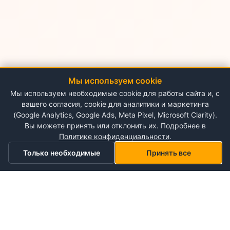
Мы используем cookie
Мы используем необходимые cookie для работы сайта и, с
вашего согласия, cookie для аналитики и маркетинга
(Google Analytics, Google Ads, Meta Pixel, Microsoft Clarity).
Вы можете принять или отклонить их. Подробнее в
Политике конфиденциальности
.
Только необходимые
Принять все
Главная
Категории
Корзина
Мой список желаний
Профиль
О NePlace
О нас
Понедельник - Воскресенье
Мой аккаунт
09:00-19:00
Контакты
Storex World S.R.L.
Гарантия на товары
Правила и условия использования
Кишинёв, Альба-Юлия 198
Политика конфиденциальности