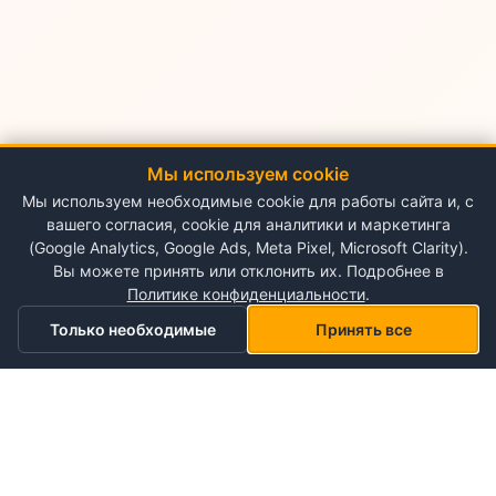
Мы используем cookie
Мы используем необходимые cookie для работы сайта и, с
вашего согласия, cookie для аналитики и маркетинга
(Google Analytics, Google Ads, Meta Pixel, Microsoft Clarity).
Вы можете принять или отклонить их. Подробнее в
Политике конфиденциальности
.
Только необходимые
Принять все
Главная
Категории
Корзина
Мой список желаний
Профиль
О NePlace
О нас
Понедельник - Воскресенье
Мой аккаунт
09:00-19:00
Контакты
Storex World S.R.L.
Гарантия на товары
Правила и условия использования
Кишинёв, Альба-Юлия 198
Политика конфиденциальности