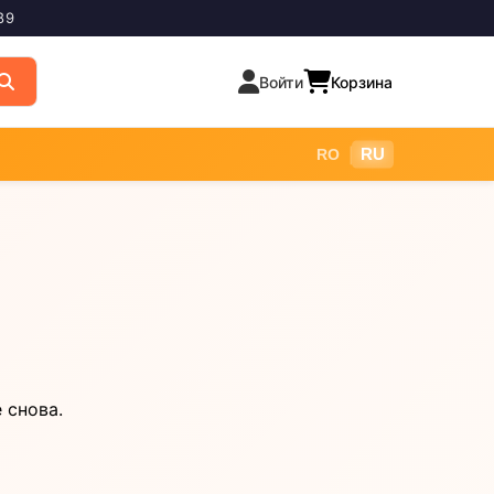
89
Войти
Корзина
|
RU
RO
 снова.