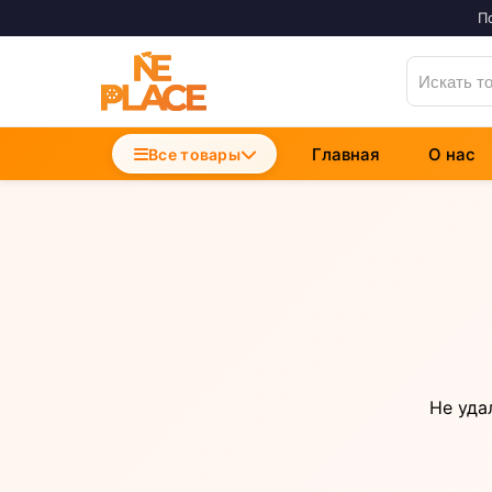
П
Главная
О нас
Accesorii Telefoane
Все товары
Incarcatoare Telefon
Cabluri si Date
Не уда