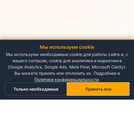
Мы используем cookie
Мы используем необходимые cookie для работы сайта и, с
вашего согласия, cookie для аналитики и маркетинга
(Google Analytics, Google Ads, Meta Pixel, Microsoft Clarity).
Вы можете принять или отклонить их. Подробнее в
Политике конфиденциальности
.
Только необходимые
Принять все
Главная
Категории
Корзина
Мой список желаний
Профиль
О NePlace
О нас
Понедельник - Воскресенье
Мой аккаунт
09:00-19:00
Контакты
Storex World S.R.L.
Гарантия на товары
Правила и условия использования
Кишинёв, Альба-Юлия 198
Политика конфиденциальности