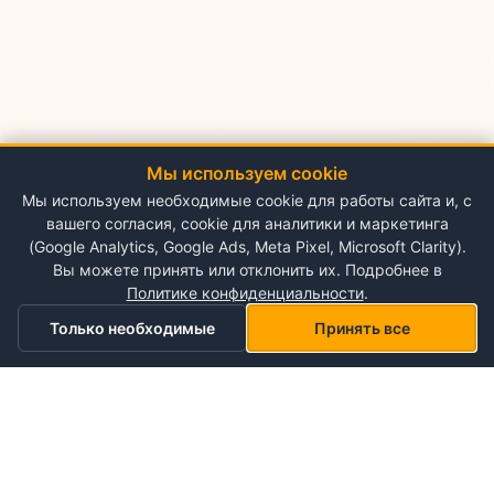
Мы используем cookie
Мы используем необходимые cookie для работы сайта и, с
вашего согласия, cookie для аналитики и маркетинга
(Google Analytics, Google Ads, Meta Pixel, Microsoft Clarity).
Вы можете принять или отклонить их. Подробнее в
Политике конфиденциальности
.
Только необходимые
Принять все
Главная
Категории
Корзина
Мой список желаний
Профиль
О NePlace
О нас
Понедельник - Воскресенье
Мой аккаунт
09:00-19:00
Контакты
Storex World S.R.L.
Гарантия на товары
Правила и условия использования
Кишинёв, Альба-Юлия 198
Политика конфиденциальности