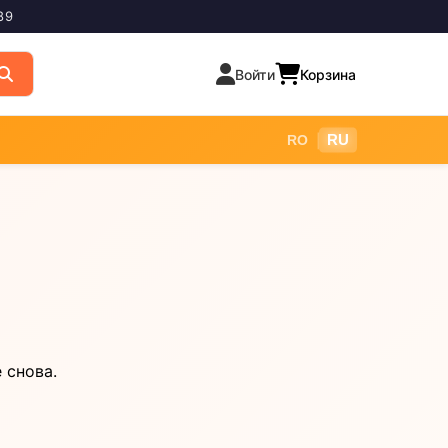
89
Войти
Корзина
|
RU
RO
 снова.