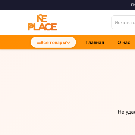
П
Главная
О нас
Accesorii Telefoane
Все товары
Incarcatoare Telefon
Cabluri si Date
Не уда