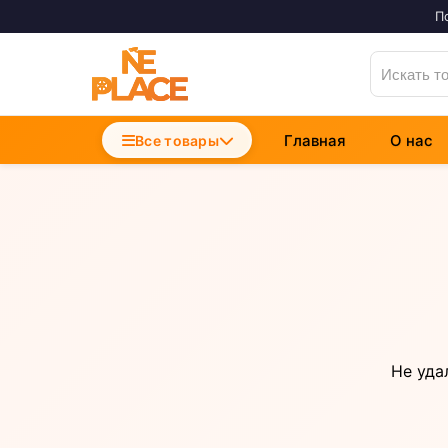
П
Главная
О нас
Accesorii Telefoane
Все товары
Incarcatoare Telefon
Cabluri si Date
Не уда