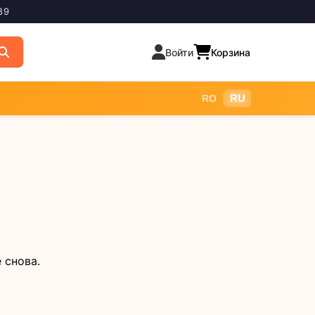
89
Войти
Корзина
|
RU
RO
 снова.