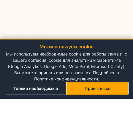
Мы используем cookie
Мы используем необходимые cookie для работы сайта и, с
вашего согласия, cookie для аналитики и маркетинга
(Google Analytics, Google Ads, Meta Pixel, Microsoft Clarity).
Вы можете принять или отклонить их. Подробнее в
Политике конфиденциальности
.
Только необходимые
Принять все
Главная
Категории
Корзина
Мой список желаний
Профиль
О NePlace
О нас
Понедельник - Воскресенье
Мой аккаунт
09:00-19:00
Контакты
Storex World S.R.L.
Гарантия на товары
Правила и условия использования
Кишинёв, Альба-Юлия 198
Политика конфиденциальности