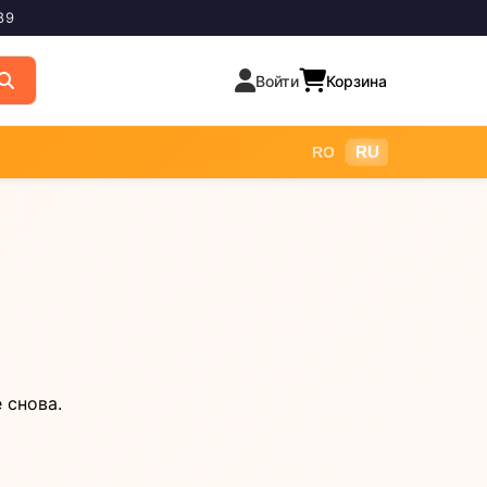
89
Войти
Корзина
|
RU
RO
 снова.