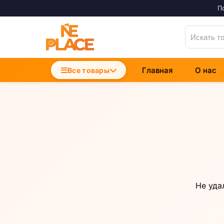
П
Главная
О нас
Accesorii Telefoane
Все товары
Incarcatoare Telefon
Cabluri si Date
Не уда