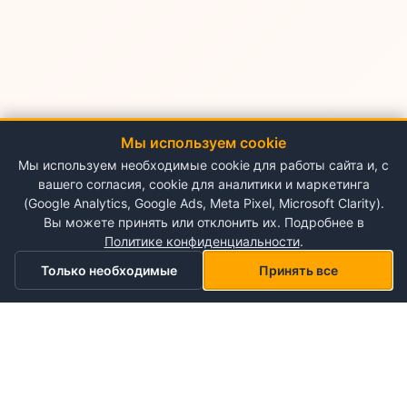
Мы используем cookie
Мы используем необходимые cookie для работы сайта и, с
вашего согласия, cookie для аналитики и маркетинга
(Google Analytics, Google Ads, Meta Pixel, Microsoft Clarity).
Вы можете принять или отклонить их. Подробнее в
Политике конфиденциальности
.
Только необходимые
Принять все
Главная
Категории
Корзина
Мой список желаний
Профиль
О NePlace
О нас
Понедельник - Воскресенье
Мой аккаунт
09:00-19:00
Контакты
Storex World S.R.L.
Гарантия на товары
Правила и условия использования
Кишинёв, Альба-Юлия 198
Политика конфиденциальности