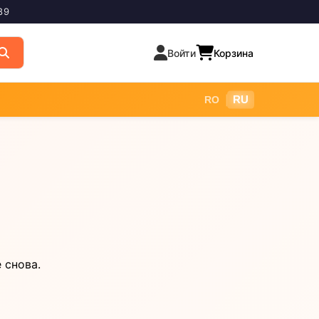
89
Войти
Корзина
|
RU
RO
 снова.