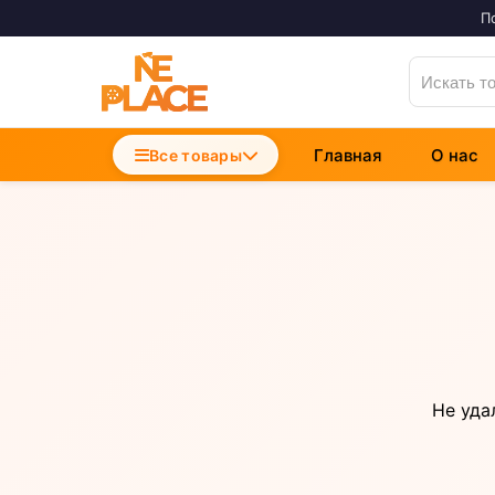
П
Главная
О нас
Accesorii Telefoane
Все товары
Incarcatoare Telefon
Cabluri si Date
Не уда