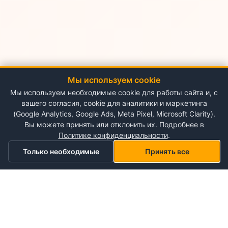
Мы используем cookie
Мы используем необходимые cookie для работы сайта и, с
вашего согласия, cookie для аналитики и маркетинга
(Google Analytics, Google Ads, Meta Pixel, Microsoft Clarity).
Вы можете принять или отклонить их. Подробнее в
Политике конфиденциальности
.
Только необходимые
Принять все
Главная
Категории
Корзина
Мой список желаний
Профиль
О NePlace
О нас
Понедельник - Воскресенье
Мой аккаунт
09:00-19:00
Контакты
Storex World S.R.L.
Гарантия на товары
Правила и условия использования
Кишинёв, Альба-Юлия 198
Политика конфиденциальности