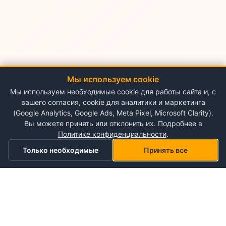
Мы используем cookie
Мы используем необходимые cookie для работы сайта и, с
вашего согласия, cookie для аналитики и маркетинга
(Google Analytics, Google Ads, Meta Pixel, Microsoft Clarity).
Вы можете принять или отклонить их. Подробнее в
Политике конфиденциальности
.
Только необходимые
Принять все
Главная
Категории
Корзина
Мой список желаний
Профиль
О NePlace
О нас
Понедельник - Воскресенье
Мой аккаунт
09:00-19:00
Контакты
Storex World S.R.L.
Гарантия на товары
Правила и условия использования
Кишинёв, Альба-Юлия 198
Политика конфиденциальности