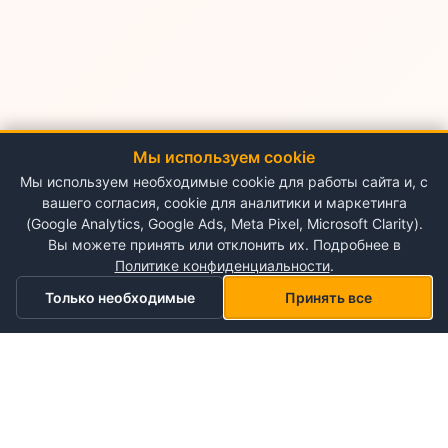
Мы используем cookie
Мы используем необходимые cookie для работы сайта и, с
вашего согласия, cookie для аналитики и маркетинга
(Google Analytics, Google Ads, Meta Pixel, Microsoft Clarity).
Вы можете принять или отклонить их. Подробнее в
Политике конфиденциальности
.
Только необходимые
Принять все
Главная
Категории
Корзина
Мой список желаний
Профиль
О NePlace
О нас
Понедельник - Воскресенье
Мой аккаунт
09:00-19:00
Контакты
Storex World S.R.L.
Гарантия на товары
Правила и условия использования
Кишинёв, Альба-Юлия 198
Политика конфиденциальности