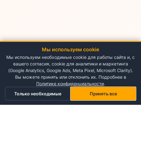
Мы используем cookie
Мы используем необходимые cookie для работы сайта и, с
вашего согласия, cookie для аналитики и маркетинга
(Google Analytics, Google Ads, Meta Pixel, Microsoft Clarity).
Вы можете принять или отклонить их. Подробнее в
Политике конфиденциальности
.
Только необходимые
Принять все
Главная
Категории
Корзина
Мой список желаний
Профиль
О NePlace
О нас
Понедельник - Воскресенье
Мой аккаунт
09:00-19:00
Контакты
Storex World S.R.L.
Гарантия на товары
Правила и условия использования
Кишинёв, Альба-Юлия 198
Политика конфиденциальности