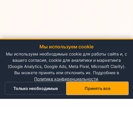
Мы используем cookie
Мы используем необходимые cookie для работы сайта и, с
вашего согласия, cookie для аналитики и маркетинга
(Google Analytics, Google Ads, Meta Pixel, Microsoft Clarity).
Вы можете принять или отклонить их. Подробнее в
Политике конфиденциальности
.
Только необходимые
Принять все
Главная
Категории
Корзина
Мой список желаний
Профиль
О NePlace
О нас
Понедельник - Воскресенье
Мой аккаунт
09:00-19:00
Контакты
Storex World S.R.L.
Гарантия на товары
Правила и условия использования
Кишинёв, Альба-Юлия 198
Политика конфиденциальности