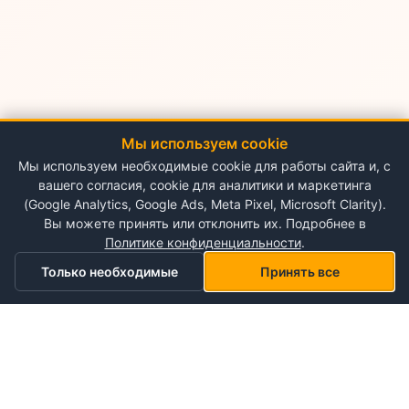
Мы используем cookie
Мы используем необходимые cookie для работы сайта и, с
вашего согласия, cookie для аналитики и маркетинга
(Google Analytics, Google Ads, Meta Pixel, Microsoft Clarity).
Вы можете принять или отклонить их. Подробнее в
Политике конфиденциальности
.
Только необходимые
Принять все
Главная
Категории
Корзина
Мой список желаний
Профиль
О NePlace
О нас
Понедельник - Воскресенье
Мой аккаунт
09:00-19:00
Контакты
Storex World S.R.L.
Гарантия на товары
Правила и условия использования
Кишинёв, Альба-Юлия 198
Политика конфиденциальности