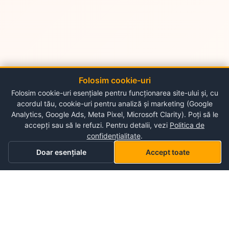
Folosim cookie-uri
Folosim cookie-uri esențiale pentru funcționarea site-ului și, cu
acordul tău, cookie-uri pentru analiză și marketing (Google
Analytics, Google Ads, Meta Pixel, Microsoft Clarity). Poți să le
accepți sau să le refuzi. Pentru detalii, vezi
Politica de
confidențialitate
.
Doar esențiale
Accept toate
Acasă
Categorii
Coș
Lista mea de dorințe
Profil
Despre NePlace
Despre noi
Luni - Duminica
Contul meu
09:00-19:00
Contact
Storex World S.R.L.
Garantia produselor
Termeni și condiții de utilizare
Chisinau, Alba-Iulia 198
Politica de confidențialitate