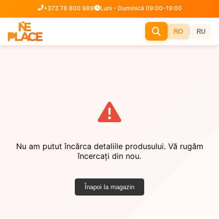
+373 78 800 989
Luni - Duminică 09:00-19:00
|
RO
RU
Nu am putut încărca detaliile produsului. Vă rugăm
încercați din nou.
Înapoi la magazin