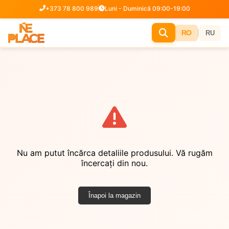
+373 78 800 989
Luni - Duminică 09:00-19:00
|
RO
RU
Nu am putut încărca detaliile produsului. Vă rugăm
încercați din nou.
Înapoi la magazin