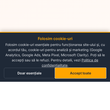
Folosim cookie-uri
Folosim cookie-uri esențiale pentru funcționarea site-ului și, cu
acordul tău, cookie-uri pentru analiză și marketing (Google
Analytics, Google Ads, Meta Pixel, Microsoft Clarity). Poți să le
accepți sau să le refuzi. Pentru detalii, vezi
Politica de
confidențialitate
.
Doar esențiale
Accept toate
Acasă
Categorii
Coș
Lista mea de dorințe
Profil
Despre NePlace
Despre noi
Luni - Duminica
Contul meu
09:00-19:00
Contact
Storex World S.R.L.
Garantia produselor
Termeni și condiții de utilizare
Chisinau, Alba-Iulia 198
Politica de confidențialitate