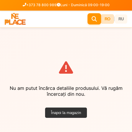
+373 78 800 989
Luni - Duminică 09:00-19:00
|
RO
RU
Nu am putut încărca detaliile produsului. Vă rugăm
încercați din nou.
Înapoi la magazin