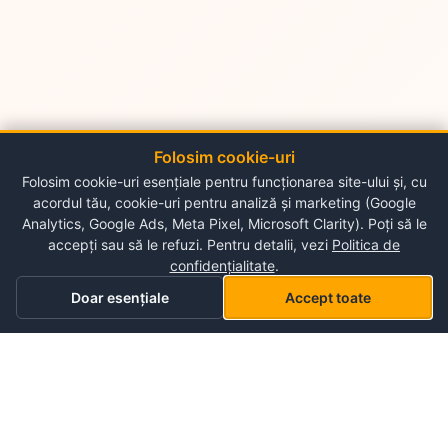
Folosim cookie-uri
Folosim cookie-uri esențiale pentru funcționarea site-ului și, cu
acordul tău, cookie-uri pentru analiză și marketing (Google
Analytics, Google Ads, Meta Pixel, Microsoft Clarity). Poți să le
accepți sau să le refuzi. Pentru detalii, vezi
Politica de
confidențialitate
.
Doar esențiale
Accept toate
Acasă
Categorii
Coș
Lista mea de dorințe
Profil
Despre NePlace
Despre noi
Luni - Duminica
Contul meu
09:00-19:00
Contact
Storex World S.R.L.
Garantia produselor
Termeni și condiții de utilizare
Chisinau, Alba-Iulia 198
Politica de confidențialitate