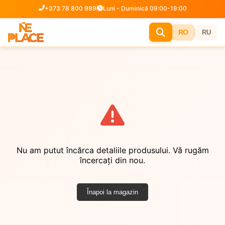
+373 78 800 989
Luni - Duminică 09:00-19:00
|
RO
RU
Nu am putut încărca detaliile produsului. Vă rugăm
încercați din nou.
Înapoi la magazin