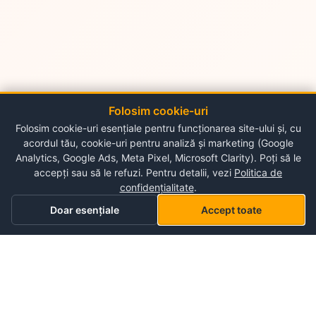
Folosim cookie-uri
Folosim cookie-uri esențiale pentru funcționarea site-ului și, cu
acordul tău, cookie-uri pentru analiză și marketing (Google
Analytics, Google Ads, Meta Pixel, Microsoft Clarity). Poți să le
accepți sau să le refuzi. Pentru detalii, vezi
Politica de
confidențialitate
.
Doar esențiale
Accept toate
Acasă
Categorii
Coș
Lista mea de dorințe
Profil
Despre NePlace
Despre noi
Luni - Duminica
Contul meu
09:00-19:00
Contact
Storex World S.R.L.
Garantia produselor
Termeni și condiții de utilizare
Chisinau, Alba-Iulia 198
Politica de confidențialitate