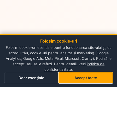
Folosim cookie-uri
Folosim cookie-uri esențiale pentru funcționarea site-ului și, cu
acordul tău, cookie-uri pentru analiză și marketing (Google
Analytics, Google Ads, Meta Pixel, Microsoft Clarity). Poți să le
accepți sau să le refuzi. Pentru detalii, vezi
Politica de
confidențialitate
.
Doar esențiale
Accept toate
Acasă
Categorii
Coș
Lista mea de dorințe
Profil
Despre NePlace
Despre noi
Luni - Duminica
Contul meu
09:00-19:00
Contact
Storex World S.R.L.
Garantia produselor
Termeni și condiții de utilizare
Chisinau, Alba-Iulia 198
Politica de confidențialitate