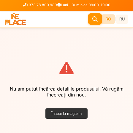
+373 78 800 989
Luni - Duminică 09:00-19:00
|
RO
RU
Nu am putut încărca detaliile produsului. Vă rugăm
încercați din nou.
Înapoi la magazin