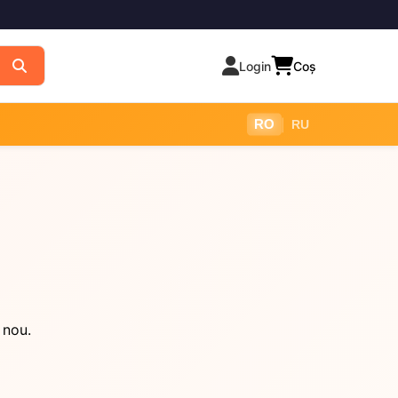
Login
Coș
|
RO
RU
 nou.