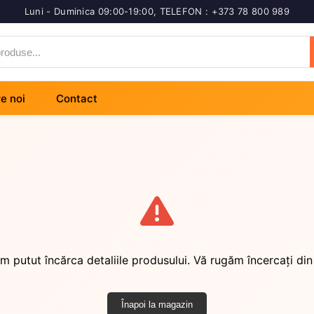
Luni - Duminica 09:00-19:00
,
TELEFON : +373 78 800 989
e noi
Contact
m putut încărca detaliile produsului. Vă rugăm încercați din
Înapoi la magazin