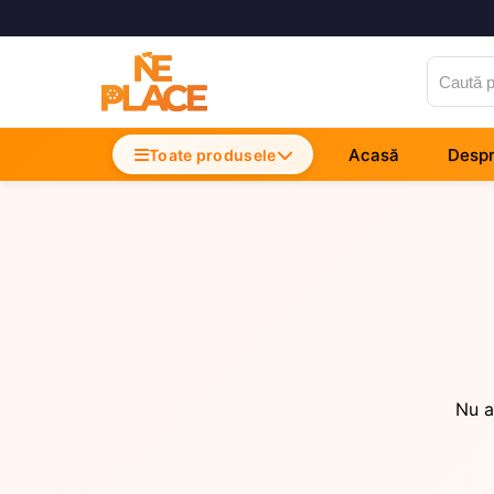
Acasă
Despr
Accesorii Telefoane
Toate produsele
Incarcatoare Telefon
Cabluri si Date
Nu a